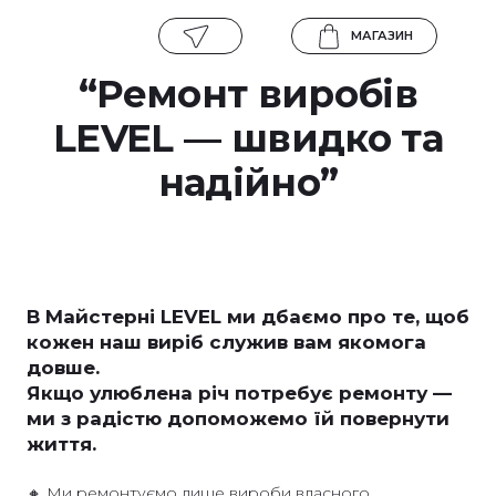
МАГАЗИН
“Ремонт виробів
LEVEL — швидко та
надійно”
В Майстерні LEVEL ми дбаємо про те, щоб
кожен наш виріб служив вам якомога
довше.
Якщо улюблена річ потребує ремонту —
ми з радістю допоможемо їй повернути
життя.
🔸 Ми ремонтуємо лише вироби власного