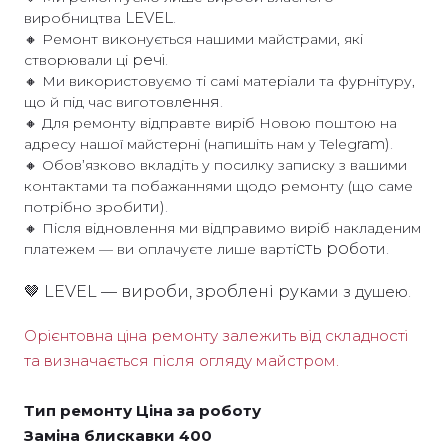
LEVE
L
.
виробництва
🔸 Ремонт виконується нашими майстрами, які
речі
.
створювали ці
🔸 Ми використовуємо ті самі матеріали та фурнітуру,
ення
.
що й під час виготовл
🔸 Для ремонту відправте виріб Новою поштою на
ram)
.
адресу нашої майстерні (напишіть нам у Teleg
🔸 Обов’язково вкладіть у посилку записку з вашими
контактами та побажаннями щодо ремонту (що саме
ити)
.
потрібно зроб
🔸 Після відновлення ми відправимо виріб накладеним
сть ро
боти
.
платежем — ви оплачуєте лише варті
🤎 LEVEL — вироби, зроблені рук
ами з душею
.
Орієнтовна ціна ремонту залежить від складності
та визначається після огляду майстром.
Тип ремонту Ціна за роботу
Заміна блискавки 400